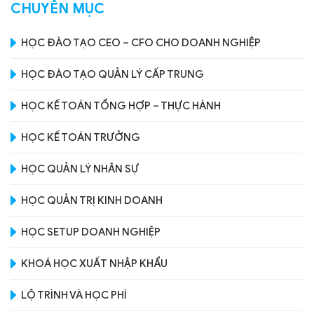
CHUYÊN MỤC
HỌC ĐÀO TẠO CEO – CFO CHO DOANH NGHIỆP
HỌC ĐÀO TẠO QUẢN LÝ CẤP TRUNG
HỌC KẾ TOÁN TỔNG HỢP – THỰC HÀNH
HỌC KẾ TOÁN TRƯỞNG
HỌC QUẢN LÝ NHÂN SỰ
HỌC QUẢN TRỊ KINH DOANH
HỌC SETUP DOANH NGHIỆP
KHOÁ HỌC XUẤT NHẬP KHẨU
LỘ TRÌNH VÀ HỌC PHÍ