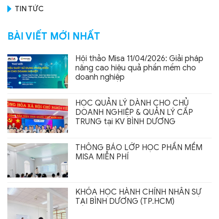
TIN TỨC
BÀI VIẾT MỚI NHẤT
Hội thảo Misa 11/04/2026: Giải pháp
nâng cao hiệu quả phần mềm cho
doanh nghiệp
HỌC QUẢN LÝ DÀNH CHO CHỦ
DOANH NGHIỆP & QUẢN LÝ CẤP
TRUNG tại KV BÌNH DƯƠNG
THÔNG BÁO LỚP HỌC PHẦN MỀM
MISA MIỄN PHÍ
KHÓA HỌC HÀNH CHÍNH NHÂN SỰ
TẠI BÌNH DƯƠNG (TP.HCM)