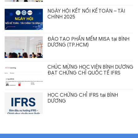
NGÀY HỘI KẾT NỐI KẾ TOÁN – TÀI
CHÍNH 2025
ĐÀO TẠO PHẦN MỀM MISA tại BÌNH
DƯƠNG (TP.HCM)
CHÚC MỪNG HỌC VIÊN BÌNH DƯƠNG
ĐẠT CHỨNG CHỈ QUỐC TẾ IFRS
HỌC CHỨNG CHỈ IFRS tại BÌNH
DƯƠNG