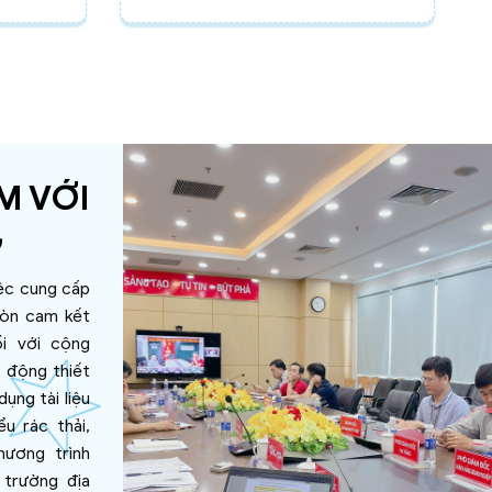
M VỚI
G
ệc cung cấp
còn cam kết
ối với cộng
 động thiết
dụng tài liệu
u rác thải,
hương trình
 trường địa