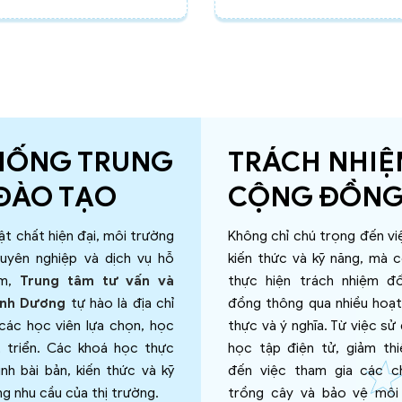
HỐNG TRUNG
TRÁCH NHIỆ
ĐÀO TẠO
CỘNG ĐỒN
ật chất hiện đại, môi trường
Không chỉ chú trọng đến vi
uyên nghiệp và dịch vụ hỗ
kiến thức và kỹ năng, mà 
âm,
Trung tâm tư vấn và
thực hiện trách nhiệm đ
ình Dương
tự hào là địa chỉ
đồng thông qua nhiều hoạt
 các học viên lựa chọn, học
thực và ý nghĩa. Từ việc sử 
t triển. Các khoá học thực
học tập điện tử, giảm thiể
rình bài bản, kiến thức và kỹ
đến việc tham gia các c
g nhu cầu của thị trường.
trồng cây và bảo vệ môi