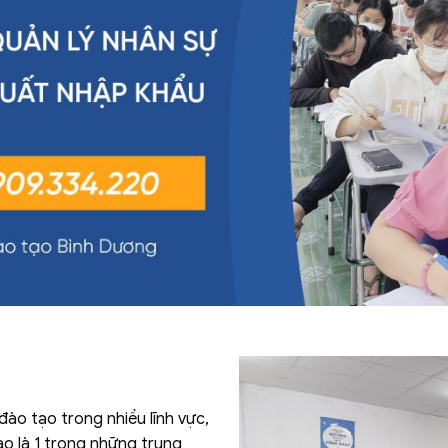
M
ào tạo trong nhiều lĩnh vực,
o là 1 trong những trung