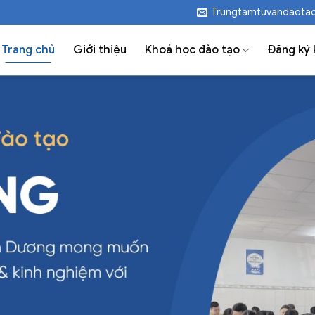
Trungtamtuvandaota
Trang chủ
Giới thiệu
Khoá học đào tạo
Đăng ký 