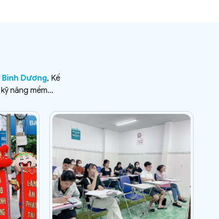
c Bình Dương
, Kế
O, kỹ năng mềm…