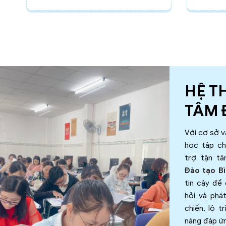
HỆ T
TÂM 
Với cơ sở v
học tập ch
trợ tận t
Đào tạo B
tin cậy để
hỏi và phá
chiến, lộ t
năng đáp ứn