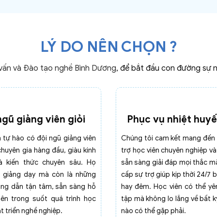
LÝ DO NÊN CHỌN ?
vấn và Đào tạo nghề Bình Dương
, để bắt đầu con đường sự 
ngũ giảng viên giỏi
Phục vụ nhiệt huyế
 tự hào có đội ngũ giảng viên
Chúng tôi cam kết mang đến 
chuyên gia hàng đầu, giàu kinh
trợ học viên chuyên nghiệp và 
à kiến thức chuyên sâu. Họ
sẵn sàng giải đáp mọi thắc m
ỉ giảng dạy mà còn là những
cấp sự trợ giúp kịp thời 24/7 
ng dẫn tận tâm, sẵn sàng hỗ
hay đêm. Học viên có thể y
iên trong suốt quá trình học
tập mà không lo lắng về bất k
t triển nghề nghiệp.
nào có thể gặp phải.