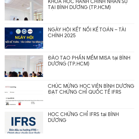
KHÓA HỌC HÀNH CHÍNH NHÂN SỰ
TẠI BÌNH DƯƠNG (TP.HCM)
NGÀY HỘI KẾT NỐI KẾ TOÁN – TÀI
CHÍNH 2025
ĐÀO TẠO PHẦN MỀM MISA tại BÌNH
DƯƠNG (TP.HCM)
CHÚC MỪNG HỌC VIÊN BÌNH DƯƠNG
ĐẠT CHỨNG CHỈ QUỐC TẾ IFRS
HỌC CHỨNG CHỈ IFRS tại BÌNH
DƯƠNG