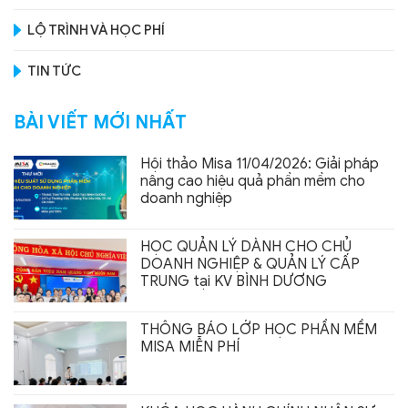
LỘ TRÌNH VÀ HỌC PHÍ
TIN TỨC
BÀI VIẾT MỚI NHẤT
Hội thảo Misa 11/04/2026: Giải pháp
nâng cao hiệu quả phần mềm cho
doanh nghiệp
HỌC QUẢN LÝ DÀNH CHO CHỦ
DOANH NGHIỆP & QUẢN LÝ CẤP
TRUNG tại KV BÌNH DƯƠNG
THÔNG BÁO LỚP HỌC PHẦN MỀM
MISA MIỄN PHÍ