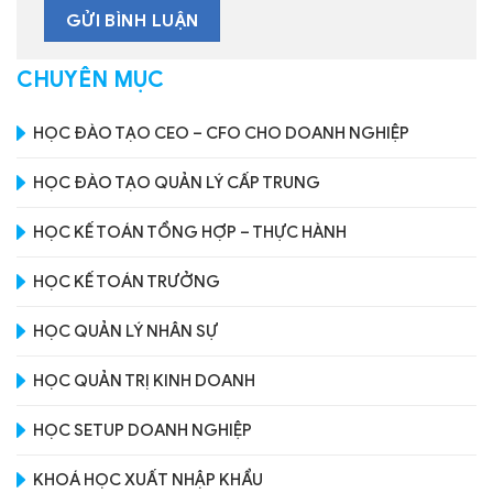
CHUYÊN MỤC
HỌC ĐÀO TẠO CEO – CFO CHO DOANH NGHIỆP
HỌC ĐÀO TẠO QUẢN LÝ CẤP TRUNG
HỌC KẾ TOÁN TỔNG HỢP – THỰC HÀNH
HỌC KẾ TOÁN TRƯỞNG
HỌC QUẢN LÝ NHÂN SỰ
HỌC QUẢN TRỊ KINH DOANH
HỌC SETUP DOANH NGHIỆP
KHOÁ HỌC XUẤT NHẬP KHẨU