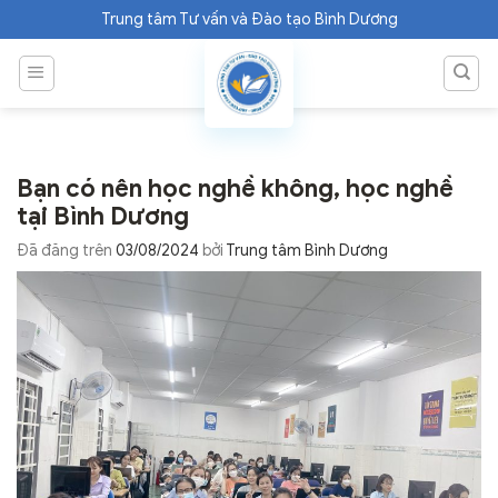
Chuyển
Trung tâm Tư vấn và Đào tạo Bình Dương
đến
nội
dung
Bạn có nên học nghề không, học nghề
tại Bình Dương
Đã đăng trên
03/08/2024
bởi
Trung tâm Bình Dương