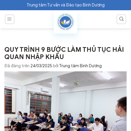
Chuyển
Trung tâm Tư vấn và Đào tạo Bình Dương
đến
nội
dung
QUY TRÌNH 9 BƯỚC LÀM THỦ TỤC HẢI
QUAN NHẬP KHẨU
Đã đăng trên
24/03/2025
bởi
Trung tâm Bình Dương