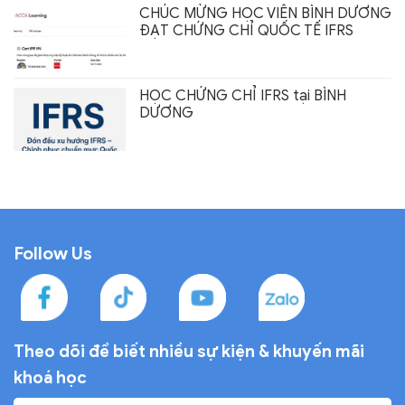
CHÚC MỪNG HỌC VIÊN BÌNH DƯƠNG
ĐẠT CHỨNG CHỈ QUỐC TẾ IFRS
HỌC CHỨNG CHỈ IFRS tại BÌNH
DƯƠNG
Follow Us
Theo dõi để biết nhiều sự
kiện & khuyến mãi
khoá học