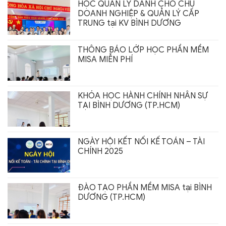
HỌC QUẢN LÝ DÀNH CHO CHỦ
DOANH NGHIỆP & QUẢN LÝ CẤP
TRUNG tại KV BÌNH DƯƠNG
THÔNG BÁO LỚP HỌC PHẦN MỀM
MISA MIỄN PHÍ
KHÓA HỌC HÀNH CHÍNH NHÂN SỰ
TẠI BÌNH DƯƠNG (TP.HCM)
NGÀY HỘI KẾT NỐI KẾ TOÁN – TÀI
CHÍNH 2025
ĐÀO TẠO PHẦN MỀM MISA tại BÌNH
DƯƠNG (TP.HCM)