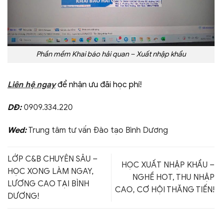
Phần mềm Khai báo hải quan – Xuất nhập khẩu
Liên hệ ngay
để nhận ưu đãi học phí!
DĐ:
0909.334.220
Wed:
Trung tâm tư vấn Đào tạo Bình Dương
LỚP C&B CHUYÊN SÂU –
HỌC XUẤT NHẬP KHẨU –
HỌC XONG LÀM NGAY,
NGHỀ HOT, THU NHẬP
LƯƠNG CAO TẠI BÌNH
CAO, CƠ HỘI THĂNG TIẾN!
DƯƠNG!