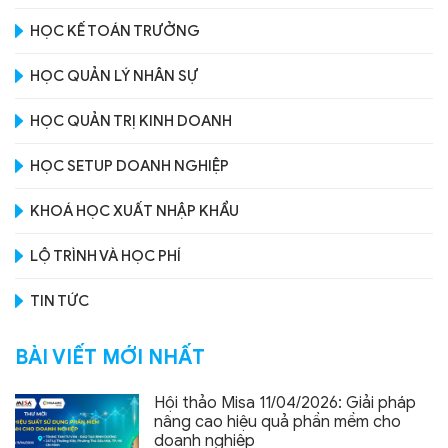
HỌC KẾ TOÁN TRƯỞNG
HỌC QUẢN LÝ NHÂN SỰ
HỌC QUẢN TRỊ KINH DOANH
HỌC SETUP DOANH NGHIỆP
KHOÁ HỌC XUẤT NHẬP KHẨU
LỘ TRÌNH VÀ HỌC PHÍ
TIN TỨC
BÀI VIẾT MỚI NHẤT
Hội thảo Misa 11/04/2026: Giải pháp
nâng cao hiệu quả phần mềm cho
doanh nghiệp