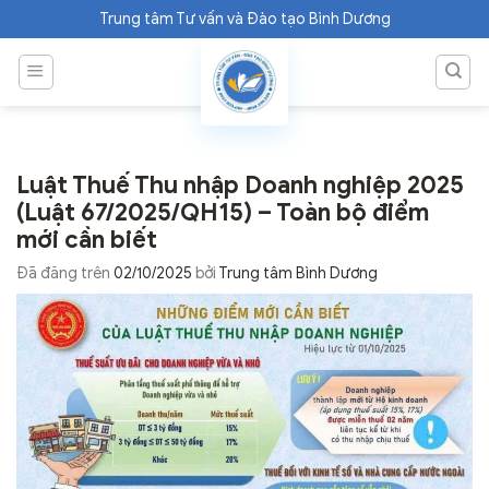
Chuyển
Trung tâm Tư vấn và Đào tạo Bình Dương
đến
nội
dung
Luật Thuế Thu nhập Doanh nghiệp 2025
(Luật 67/2025/QH15) – Toàn bộ điểm
mới cần biết
Đã đăng trên
02/10/2025
bởi
Trung tâm Bình Dương