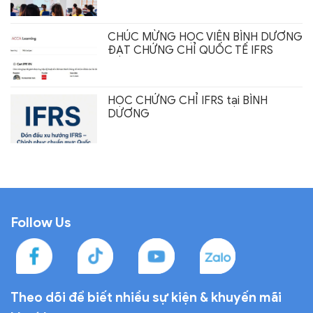
CHÚC MỪNG HỌC VIÊN BÌNH DƯƠNG
ĐẠT CHỨNG CHỈ QUỐC TẾ IFRS
HỌC CHỨNG CHỈ IFRS tại BÌNH
DƯƠNG
Follow Us
Theo dõi để biết nhiều sự
kiện & khuyến mãi