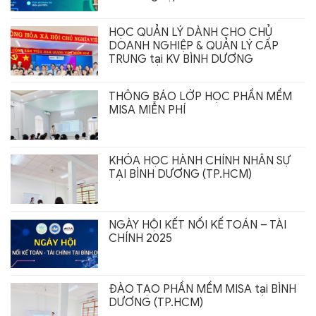
HỌC QUẢN LÝ DÀNH CHO CHỦ
DOANH NGHIỆP & QUẢN LÝ CẤP
TRUNG tại KV BÌNH DƯƠNG
THÔNG BÁO LỚP HỌC PHẦN MỀM
MISA MIỄN PHÍ
KHÓA HỌC HÀNH CHÍNH NHÂN SỰ
TẠI BÌNH DƯƠNG (TP.HCM)
NGÀY HỘI KẾT NỐI KẾ TOÁN – TÀI
CHÍNH 2025
ĐÀO TẠO PHẦN MỀM MISA tại BÌNH
DƯƠNG (TP.HCM)