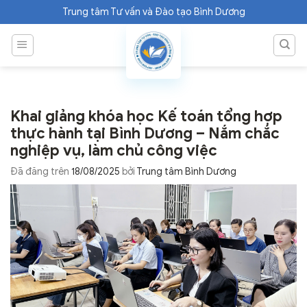
Chuyển
Trung tâm Tư vấn và Đào tạo Bình Dương
đến
nội
dung
Khai giảng khóa học Kế toán tổng hợp
thực hành tại Bình Dương – Nắm chắc
nghiệp vụ, làm chủ công việc
Đã đăng trên
18/08/2025
bởi
Trung tâm Bình Dương