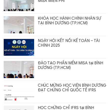
MISA MIỄN PHÍ
KHÓA HỌC HÀNH CHÍNH NHÂN SỰ
TẠI BÌNH DƯƠNG (TP.HCM)
NGÀY HỘI KẾT NỐI KẾ TOÁN – TÀI
CHÍNH 2025
ĐÀO TẠO PHẦN MỀM MISA tại BÌNH
DƯƠNG (TP.HCM)
CHÚC MỪNG HỌC VIÊN BÌNH DƯƠNG
ĐẠT CHỨNG CHỈ QUỐC TẾ IFRS
HỌC CHỨNG CHỈ IFRS tại BÌNH