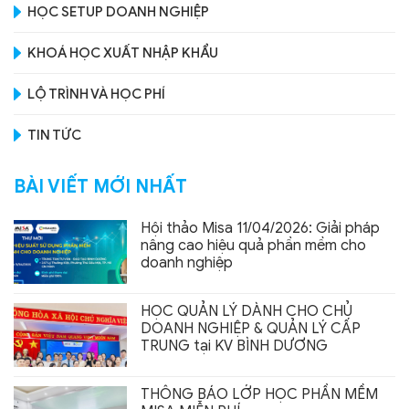
HỌC SETUP DOANH NGHIỆP
KHOÁ HỌC XUẤT NHẬP KHẨU
LỘ TRÌNH VÀ HỌC PHÍ
TIN TỨC
BÀI VIẾT MỚI NHẤT
Hội thảo Misa 11/04/2026: Giải pháp
nâng cao hiệu quả phần mềm cho
doanh nghiệp
HỌC QUẢN LÝ DÀNH CHO CHỦ
DOANH NGHIỆP & QUẢN LÝ CẤP
TRUNG tại KV BÌNH DƯƠNG
THÔNG BÁO LỚP HỌC PHẦN MỀM