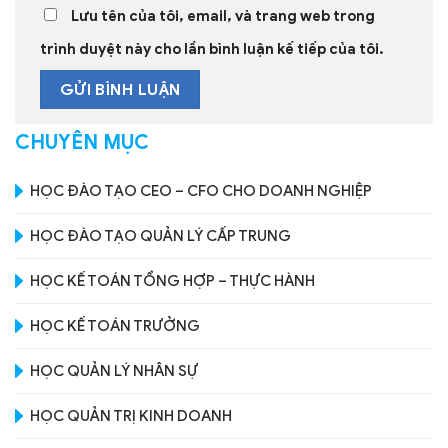
Lưu tên của tôi, email, và trang web trong
trình duyệt này cho lần bình luận kế tiếp của tôi.
CHUYÊN MỤC
HỌC ĐÀO TẠO CEO – CFO CHO DOANH NGHIỆP
HỌC ĐÀO TẠO QUẢN LÝ CẤP TRUNG
HỌC KẾ TOÁN TỔNG HỢP – THỰC HÀNH
HỌC KẾ TOÁN TRƯỞNG
HỌC QUẢN LÝ NHÂN SỰ
HỌC QUẢN TRỊ KINH DOANH